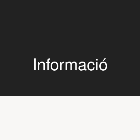
Informació
Contacte
Horari d'ofici
info@vertivalles.com
de Dilluns a Divendre
 784 63 07 - 676 35 58 04
de 9:00h a 19:00h